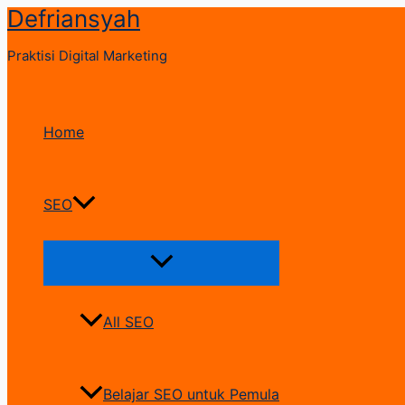
Defriansyah
Skip
to
Praktisi Digital Marketing
content
Home
SEO
Menu
Toggle
All SEO
Belajar SEO untuk Pemula